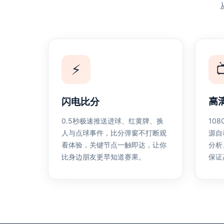
⚡

闪电比分
高
0.5秒极速推送进球、红黄牌、换
108
人与点球事件，比分弹窗不打断观
源自
看体验，关键节点一触即达，让你
分析
比身边朋友更早知道赛果。
保证