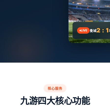
2 : 1
曼城
LIVE
核心服务
九游四大核心功能