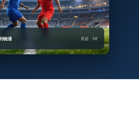
利物浦
英超 · 68'