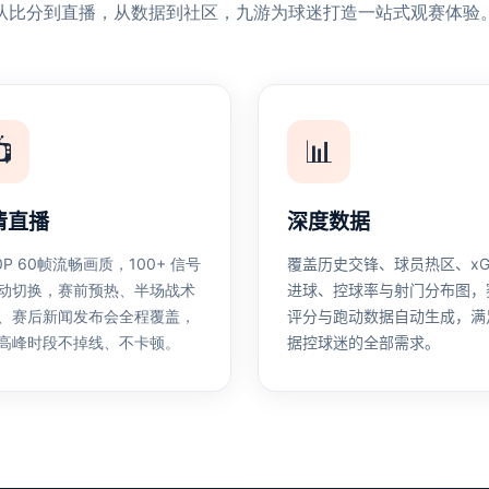
从比分到直播，从数据到社区，九游为球迷打造一站式观赛体验

📊
清直播
深度数据
0P 60帧流畅画质，100+ 信号
覆盖历史交锋、球员热区、x
动切换，赛前预热、半场战术
进球、控球率与射门分布图，
、赛后新闻发布会全程覆盖，
评分与跑动数据自动生成，满
高峰时段不掉线、不卡顿。
据控球迷的全部需求。