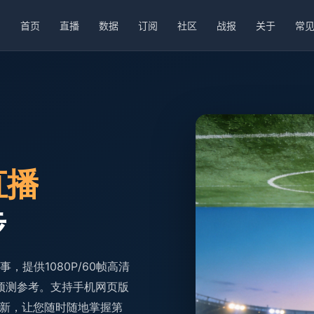
首页
直播
数据
订阅
社区
战报
关于
常
直播
步
提供1080P/60帧高清
能预测参考。支持手机网页版
更新，让您随时随地掌握第