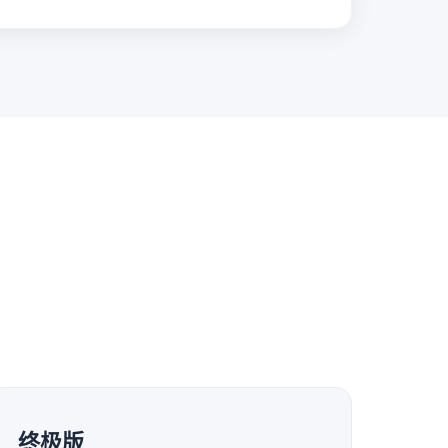
。
终极版