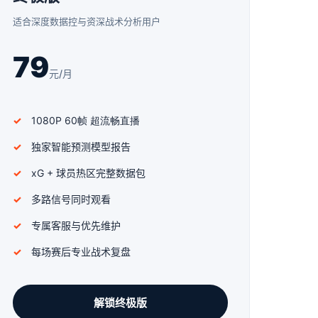
适合深度数据控与资深战术分析用户
79
元/月
1080P 60帧 超流畅直播
独家智能预测模型报告
xG + 球员热区完整数据包
多路信号同时观看
专属客服与优先维护
每场赛后专业战术复盘
解锁终极版