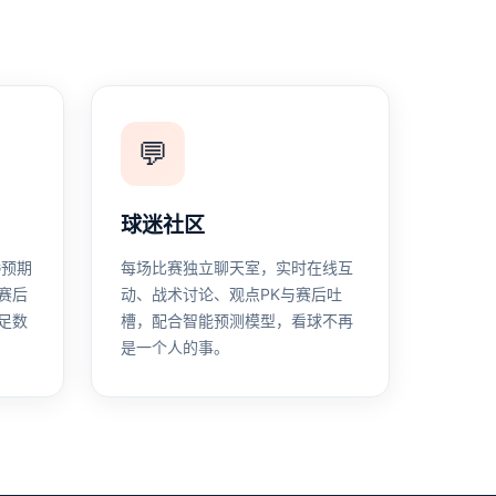
。
💬
球迷社区
G预期
每场比赛独立聊天室，实时在线互
赛后
动、战术讨论、观点PK与赛后吐
足数
槽，配合智能预测模型，看球不再
是一个人的事。