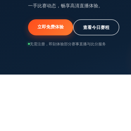
一手比赛动态，畅享高清直播体验。
立即免费体验
查看今日赛程
无需注册，即刻体验部分赛事直播与比分服务