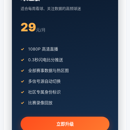
适合每周看球、关注数据的高频球迷
29
元/月
1080P 高清直播
0.3秒闪电比分推送
全部赛事数据与热区图
多信号源自动切换
社区专属身份标识
比赛录像回放
立即升级